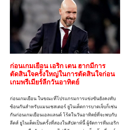
ก่อนเกมเยือน เอริก เตน ฮากมีการ
ตัดสินใจครั้งใหญ่ในการตัดสินใจก่อน
เกมพรีเมียร์ลีกวันอาทิตย์
ก่อนเกมเยือน ในขณะที่โปรแกรมการแข่งขันยังคงทับ
ซ้อนกันสำหรับแมนเชสเตอร์ ยูไนเต็ดการบาดเจ็บก็เช่น
กันก่อนเกมเยือนเอลแลนด์ โร้ดในวันอาทิตย์ที่จะพบกับ
ลีดส์ ยูไนเต็ดเป็นครั้งที่สองในสัปดาห์นี้ ผู้จัดการทีมเอริก