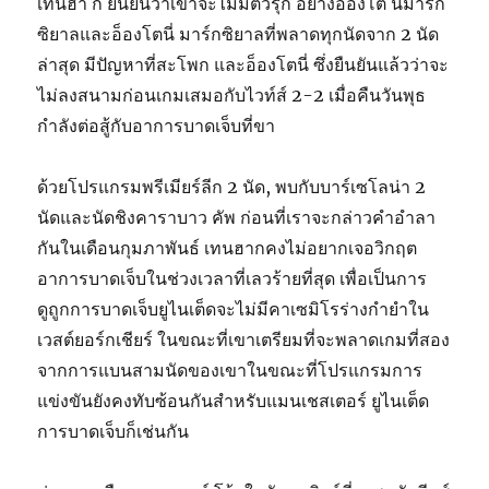
เทนฮา ก ยืนยันว่าเขาจะไม่มีตัวรุก อย่างอ็องโต นี่มาร์ก
ซิยาลและอ็องโตนี่ มาร์กซิยาลที่พลาดทุกนัดจาก 2 นัด
ล่าสุด มีปัญหาที่สะโพก และอ็องโตนี่ ซึ่งยืนยันแล้วว่าจะ
ไม่ลงสนามก่อนเกมเสมอกับไวท์ส์ 2-2 เมื่อคืนวันพุธ
กำลังต่อสู้กับอาการบาดเจ็บที่ขา
ด้วยโปรแกรมพรีเมียร์ลีก 2 นัด, พบกับบาร์เซโลน่า 2
นัดและนัดชิงคาราบาว คัพ ก่อนที่เราจะกล่าวคำอำลา
กันในเดือนกุมภาพันธ์ เทนฮากคงไม่อยากเจอวิกฤต
อาการบาดเจ็บในช่วงเวลาที่เลวร้ายที่สุด เพื่อเป็นการ
ดูถูกการบาดเจ็บยูไนเต็ดจะไม่มีคาเซมิโรร่างกำยำใน
เวสต์ยอร์กเชียร์ ในขณะที่เขาเตรียมที่จะพลาดเกมที่สอง
จากการแบนสามนัดของเขาในขณะที่โปรแกรมการ
แข่งขันยังคงทับซ้อนกันสำหรับแมนเชสเตอร์ ยูไนเต็ด
การบาดเจ็บก็เช่นกัน