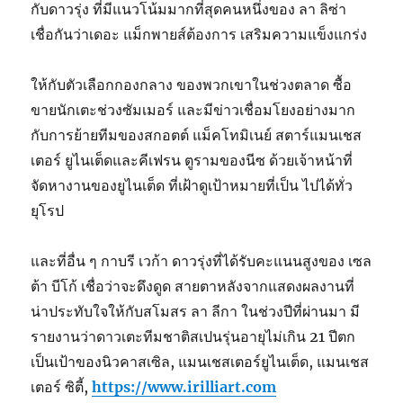
กับดาวรุ่ง ที่มีแนวโน้มมากที่สุดคนหนึ่งของ ลา ลิซ่า
เชื่อกันว่าเดอะ แม็กพายส์ต้องการ เสริมความแข็งแกร่ง
ให้กับตัวเลือกกองกลาง ของพวกเขาในช่วงตลาด ซื้อ
ขายนักเตะช่วงซัมเมอร์ และมีข่าวเชื่อมโยงอย่างมาก
กับการย้ายทีมของสกอตต์ แม็คโทมิเนย์ สตาร์แมนเชส
เตอร์ ยูไนเต็ดและคีเฟรน ตูรามของนีซ ด้วยเจ้าหน้าที่
จัดหางานของยูไนเต็ด ที่เฝ้าดูเป้าหมายที่เป็น ไปได้ทั่ว
ยุโรป
และที่อื่น ๆ กาบรี เวก้า ดาวรุ่งที่ได้รับคะแนนสูงของ เซล
ต้า บีโก้ เชื่อว่าจะดึงดูด สายตาหลังจากแสดงผลงานที่
น่าประทับใจให้กับสโมสร ลา ลีกา ในช่วงปีที่ผ่านมา มี
รายงานว่าดาวเตะทีมชาติสเปนรุ่นอายุไม่เกิน 21 ปีตก
เป็นเป้าของนิวคาสเซิล, แมนเชสเตอร์ยูไนเต็ด, แมนเชส
เตอร์ ซิตี้,
https://www.irilliart.com