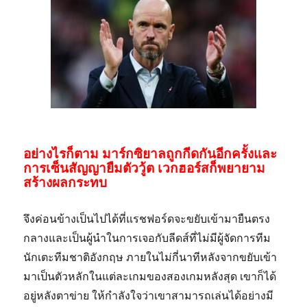
อย่างไรก็ตาม มาร์กซิยาลถูกกีดกันอีกครั้งและ
การเซ็นสัญญายืมตัววู้ต เวกฮอร์สก็พยายาม
สร้างผลกระทบ
จึงค่อนข้างเป็นไปได้ที่แรชฟอร์ดจะขยับเข้ามายืนตรง
กลางและเป็นผู้นำในการเจอกับลีดส์ที่ไม่มีผู้จัดการทีม
นักเตะทีมชาติอังกฤษ ภายในไม่กี่นาทีหลังจากขยับเข้า
มาเป็นตัวหลักในแต่ละเกมของสองเกมหลังสุด เขาก็ได้
อยู่หลังตาข่าย ให้กำลังใจว่าเขาสามารถเล่นได้อย่างมี