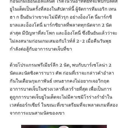
ก่อนเกมเยือนเอลแลนด์ โร้ดในวันอาทิตย์ที่จะพบกับลีดส์
ยูไนเต็ดเป็นครั้งที่สองในสัปดาห์นี้ ผู้จัดการทีมเอริก เทน
ฮา ก ยืนยันว่าเขาจะไม่มีตัวรุก อย่างอ็องโต นี่มาร์กซิ
ยาลและอ็องโตนี่ มาร์กซิยาลที่พลาดทุกนัดจาก 2 นัด
ล่าสุด มีปัญหาที่สะโพก และอ็องโตนี่ ซึ่งยืนยันแล้วว่าจะ
ไม่ลงสนามก่อนเกมเสมอกับไวท์ส์ 2-2 เมื่อคืนวันพุธ
กำลังต่อสู้กับอาการบาดเจ็บที่ขา
ด้วยโปรแกรมพรีเมียร์ลีก 2 นัด, พบกับบาร์เซโลน่า 2
นัดและนัดชิงคาราบาว คัพ ก่อนที่เราจะกล่าวคำอำลา
กันในเดือนกุมภาพันธ์ เทนฮากคงไม่อยากเจอวิกฤต
อาการบาดเจ็บในช่วงเวลาที่เลวร้ายที่สุด เพื่อเป็นการ
ดูถูกการบาดเจ็บยูไนเต็ดจะไม่มีคาเซมิโรร่างกำยำใน
เวสต์ยอร์กเชียร์ ในขณะที่เขาเตรียมที่จะพลาดเกมที่สอง
จากการแบนสามนัดของเขา