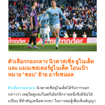
ตัวเลือกกองกลาง นิวคาสเซิ่ล ยูไนเต็ด
และ แมนเชสเตอร์ยูไนเต็ด โอนเป้า
หมาย ‘ชอบ’ ย้าย อาร์เซน่อล
ตัวเลือกกองกลาง
นิวคาสเซิ่ลยูไนเต็ดได้รับการบอก
กล่าวว่า เหตุใดคู่แข่งในพรีเมียร์ลีกรายหนึ่งจึงมีข้อได้
เปรียบ ที่สำคัญเหนือพวกเขา ในการต่อสู้เพื่อเซ็นสัญญา