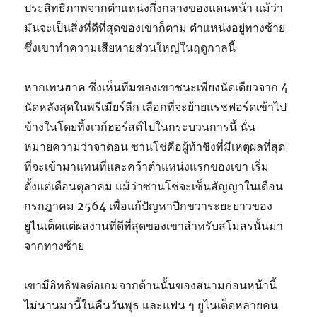
ประสิทธิภาพจากตำแหน่งกึ่งกลางของแดนหน้า แม้ว่า
มันจะเป็นสิ่งที่ดีที่สุดของเขาก็ตาม ตำแหน่งอยู่ทางซ้าย
ซึ่งเขาทำความเสียหายส่วนใหญ่ในฤดูกาลนี้
หากเทนฮาค ซึ่งเห็นทีมของเขาชนะเพียงนัดเดียวจาก 4
นัดหลังสุดในพรีเมียร์ลีก เลือกที่จะย้ายแรชฟอร์ดเข้าไป
ข้างในโดยทิ้งเวก์ฮอร์สต์ไปในกระบวนการนี้ นั่น
หมายความว่าจาดอน ซานโช่คือผู้ท้าชิงที่มีเหตุผลที่สุด
ที่จะเข้ามาแทนที่และคว้าตำแหน่งแรกของเขา เริ่ม
ตั้งแต่เดือนตุลาคม แม้ว่าซานโช่จะเซ็นสัญญาในเดือน
กรกฎาคม 2564 เพื่อแก้ปัญหาปีกขวาระยะยาวของ
ยูไนเต็ดแต่ผลงานที่ดีที่สุดของเขาสำหรับสโมสรนั้นมา
จากทางซ้าย
เขามีอิทธิพลต่อเกมจากด้านนั้นของสนามก่อนหน้านี้
ไม่นานมานี้ในคืนวันพุธ และแฟน ๆ ยูไนเต็ดหลายคน