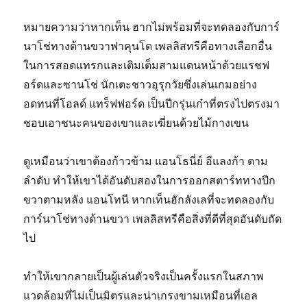
หมายความว่าหากเท็น ฮากไม่พร้อมที่จะทดลองกับการ์
นาโช่ทางด้านขวาฟาคุนโด เพลลิสทรีคือทางเลือกอื่น
ในการสอดแทรกและเติมเต็มสามแดนหน้าด้วยแรชฟ
อร์ดและซานโช่ นักเตะชาวอุรุกวัยซึ่งเล่นเกมอย่าง
อดทนที่โอลด์ แทร็ฟฟอร์ด เป็นปีกรุ่นเก๋าที่ตรงไปตรงมา
ชอบเอาชนะคนของเขาและเฆี่ยนด้วยไม้กางเขน
ดูเหมือนว่าเขาต้องก้าวข้าม แอนโธนี่ย์ อีแลงก้า ตาม
ลำดับ ทำให้เขาได้อันดับสองในการออกสตาร์ททางปีก
ขวาตามหลัง แอนโทนี หากเท็นฮักลังเลที่จะทดลองกับ
การ์นาโช่ทางด้านขวา เพลลิสทรีคือสิ่งที่ดีที่สุดอันดับถัด
ไป
ทำให้เขากลายเป็นผู้เล่นตัวจริงเป็นครั้งแรกในสภาพ
แวดล้อมที่ไม่เป็นมิตรและน่าเกรงขามเหมือนที่เอล