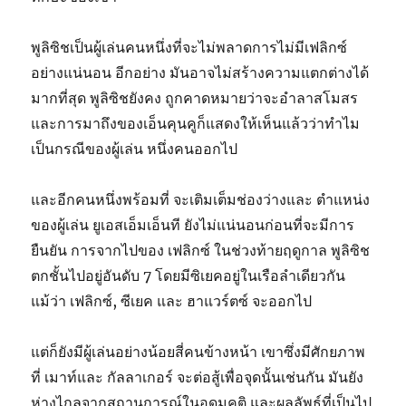
พูลิซิชเป็นผู้เล่นคนหนึ่งที่จะไม่พลาดการไม่มีเฟลิกซ์
อย่างแน่นอน อีกอย่าง มันอาจไม่สร้างความแตกต่างได้
มากที่สุด พูลิซิชยังคง ถูกคาดหมายว่าจะอำลาสโมสร
และการมาถึงของเอ็นคุนคูก็แสดงให้เห็นแล้วว่าทำไม
เป็นกรณีของผู้เล่น หนึ่งคนออกไป
และอีกคนหนึ่งพร้อมที่ จะเติมเต็มช่องว่างและ ตำแหน่ง
ของผู้เล่น ยูเอสเอ็มเอ็นที ยังไม่แน่นอนก่อนที่จะมีการ
ยืนยัน การจากไปของ เฟลิกซ์ ในช่วงท้ายฤดูกาล พูลิซิช
ตกชั้นไปอยู่อันดับ 7 โดยมีซิเยคอยู่ในเรือลำเดียวกัน
แม้ว่า เฟลิกซ์, ซีเยค และ ฮาแวร์ตซ์ จะออกไป
แต่ก็ยังมีผู้เล่นอย่างน้อยสี่คนข้างหน้า เขาซึ่งมีศักยภาพ
ที่ เมาท์และ กัลลาเกอร์ จะต่อสู้เพื่อจุดนั้นเช่นกัน มันยัง
ห่างไกลจากสถานการณ์ในอุดมคติ และผลลัพธ์ที่เป็นไป